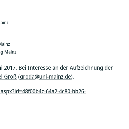
Mainz
 Mainz
eg Mainz
i 2017. Bei Interesse an der Aufzeichnung der
el Groß
(
groda@uni-mainz.de
).
.aspx?id=48f00b4c-64a2-4c80-bb26-